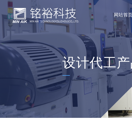
网站首
设计代工产