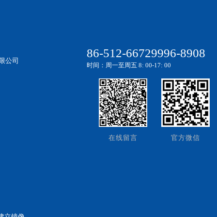
86-512-66729996-8908
限公司
时间：周一至周五 8: 00-17: 00
在线留言
官方微信
建立镜像