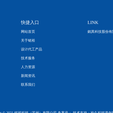
快捷入口
LINK
网站首页
銘異科技股份有
关于铭裕
设计代工产品
技术服务
人力资源
新闻资讯
联系我们
ight © 2021 铭裕科技（苏州）有限公司
备案号：
技术支持：拾久科技
请勿